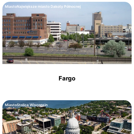
Miasto
Największe miasto Dakoty Północnej
Fargo
Miasto
Stolica Wisconsin