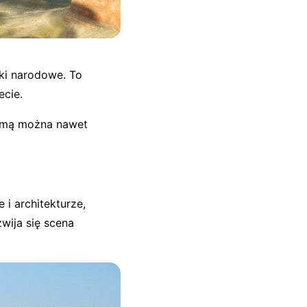
rki narodowe. To
ecie.
Zimą można nawet
i architekturze,
wija się scena