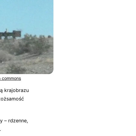
a commons
ią krajobrazu
 tożsamość
y – rdzenne,
.