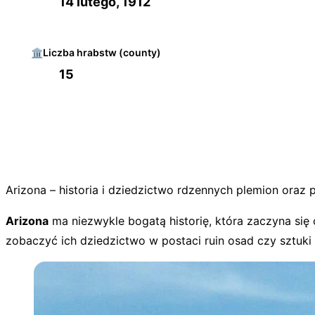
14 lutego, 1912
🏛️
Liczba hrabstw (county)
15
Arizona – historia i dziedzictwo rdzennych plemion oraz 
Arizona
ma niezwykle bogatą historię, która zaczyna się
zobaczyć ich dziedzictwo w postaci ruin osad czy sztuki 