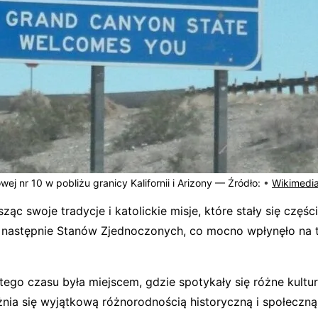
ej nr 10 w pobliżu granicy Kalifornii i Arizony —
Źródło:
•
Wikimedi
c swoje tradycje i katolickie misje, które stały się częśc
 a następnie Stanów Zjednoczonych, co mocno wpłynęło na
tego czasu była miejscem, gdzie spotykały się różne kultur
óżnia się wyjątkową różnorodnością historyczną i społeczną