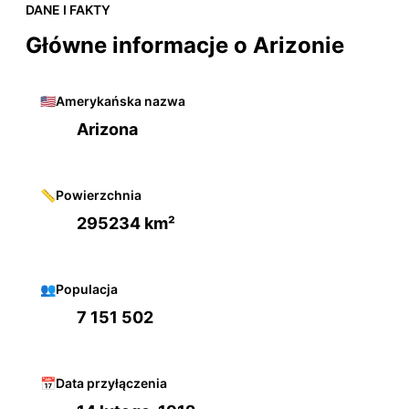
DANE I FAKTY
Główne informacje o Arizonie
🇺🇸
Amerykańska nazwa
Arizona
📏
Powierzchnia
295234 km²
👥
Populacja
7 151 502
📅
Data przyłączenia