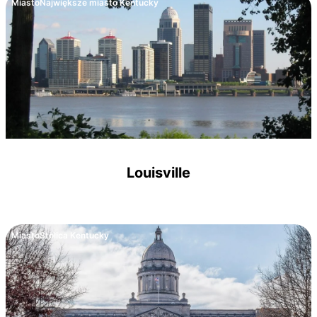
Miasto
Największe miasto Kentucky
Louisville
Miasto
Stolica Kentucky