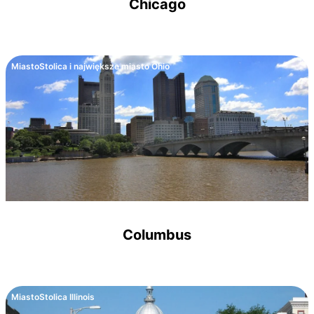
Chicago
Miasto
Stolica i największe miasto Ohio
Columbus
Miasto
Stolica Illinois