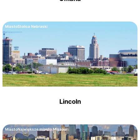
Miasto
Stolica Nebraski
Lincoln
Miasto
Największe miasto Missouri