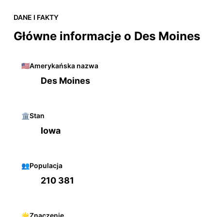
DANE I FAKTY
Główne informacje o Des Moines
🇺🇸
Amerykańska nazwa
Des Moines
🏛️
Stan
Iowa
👥
Populacja
210 381
🌟
Znaczenie