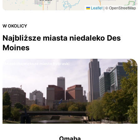
Leaflet
|
© OpenStreetMap
W OKOLICY
Najbliższe miasta niedaleko Des
Moines
Miasto
Największe miasto Nebraski
Omaha