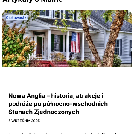
Ciekawostki
Connecticut
Maine
Massachusetts
New Hampshire
Rhode Island
Vermont
Nowa Anglia – historia, atrakcje i
podróże po północno-wschodnich
Stanach Zjednoczonych
5 WRZEŚNIA 2025