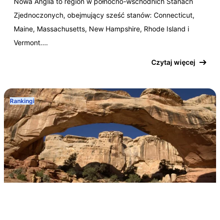
Nowa Anglia to region w północno-wschodnich Stanach
Zjednoczonych, obejmujący sześć stanów: Connecticut,
Maine, Massachusetts, New Hampshire, Rhode Island i
Vermont.…
Czytaj więcej
Rankingi
Arizona
Floryda
Kalifornia
Karolina Północna
Kolorado
Maine
Montana
Tennessee
Utah
Wyoming