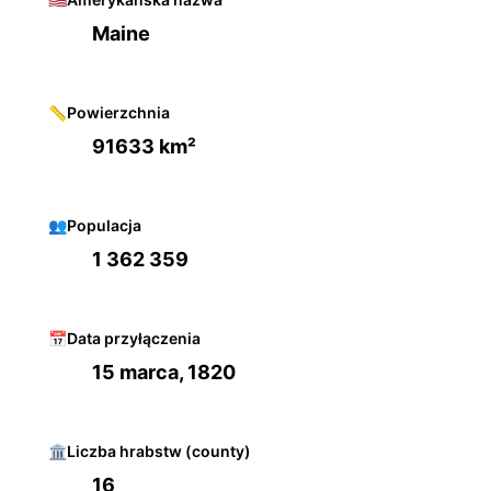
Maine
📏
Powierzchnia
91633 km²
👥
Populacja
1 362 359
📅
Data przyłączenia
15 marca, 1820
🏛️
Liczba hrabstw (county)
16