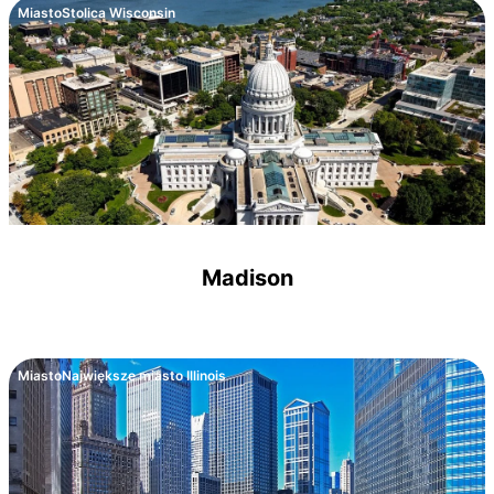
Miasto
Stolica Wisconsin
Madison
Miasto
Największe miasto Illinois