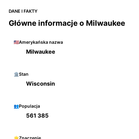
DANE I FAKTY
Główne informacje o Milwaukee
🇺🇸
Amerykańska nazwa
Milwaukee
🏛️
Stan
Wisconsin
👥
Populacja
561 385
🌟
Znaczenie