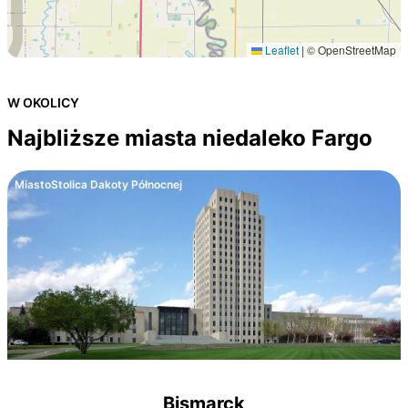
Leaflet
|
© OpenStreetMap
W OKOLICY
Najbliższe miasta niedaleko Fargo
Miasto
Stolica Dakoty Północnej
Bismarck