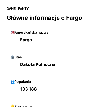
DANE I FAKTY
Główne informacje o Fargo
🇺🇸
Amerykańska nazwa
Fargo
🏛️
Stan
Dakota Północna
👥
Populacja
133 188
🌟
Znaczenie