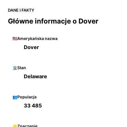
DANE I FAKTY
Główne informacje o Dover
🇺🇸
Amerykańska nazwa
Dover
🏛️
Stan
Delaware
👥
Populacja
33 485
🌟
Znaczenie