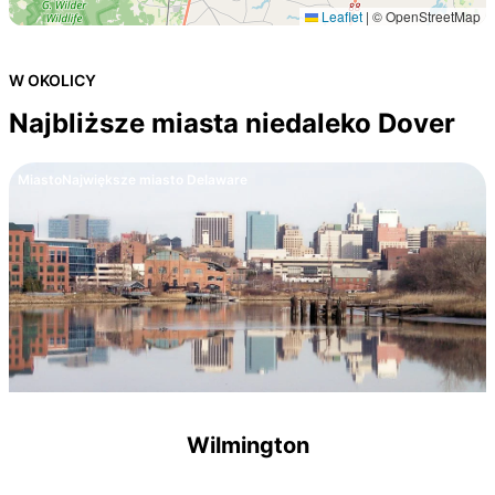
Leaflet
|
© OpenStreetMap
W OKOLICY
Najbliższe miasta niedaleko Dover
Miasto
Największe miasto Delaware
Wilmington