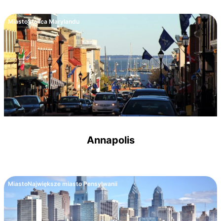
Miasto
Stolica Marylandu
Annapolis
Miasto
Największe miasto Pensylwanii