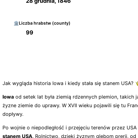
28 grudnia, 1846
🏛️
Liczba hrabstw (county)
99
Jak wygląda historia Iowa i kiedy stała się stanem USA? 
Iowa
od setek lat była ziemią rdzennych plemion, takich 
żyzne ziemie do uprawy. W XVII wieku pojawili się tu Fran
dopływy.
Po wojnie o niepodległość i przejęciu terenów przez USA
stanem USA
. Rolnictwo, dzięki żyznym glebom prerii, od