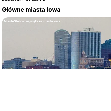
Główne miasta Iowa
Miasto
Stolica i największe miasto Iowa