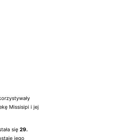
ykorzystywały
kę Missisipi i jej
stała się
29.
ostaje jego