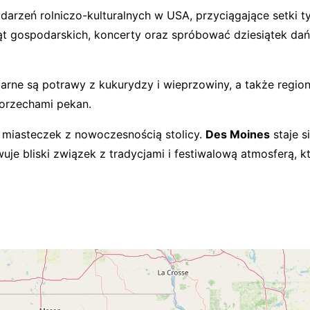
arzeń rolniczo-kulturalnych w USA, przyciągające setki t
ąt gospodarskich, koncerty oraz spróbować dziesiątek d
arne są potrawy z kukurydzy i wieprzowiny, a także regiona
i orzechami pekan.
 miasteczek z nowoczesnością stolicy.
Des Moines
staje 
e bliski związek z tradycjami i festiwalową atmosferą, kt