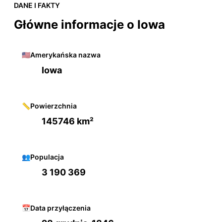
DANE I FAKTY
Główne informacje o Iowa
🇺🇸
Amerykańska nazwa
Iowa
📏
Powierzchnia
145746 km²
👥
Populacja
3 190 369
📅
Data przyłączenia