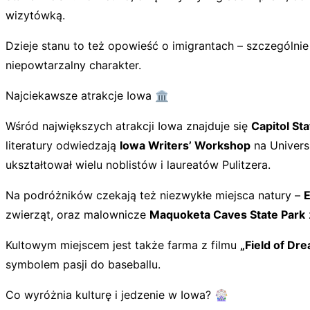
wizytówką.
Dzieje stanu to też opowieść o imigrantach – szczególni
niepowtarzalny charakter.
Najciekawsze atrakcje Iowa 🏛️
Wśród największych atrakcji Iowa znajduje się
Capitol St
literatury odwiedzają
Iowa Writers’ Workshop
na Univers
ukształtował wielu noblistów i laureatów Pulitzera.
Na podróżników czekają też niezwykłe miejsca natury –
E
zwierząt, oraz malownicze
Maquoketa Caves State Park
Kultowym miejscem jest także
farma z filmu
„Field of Dr
symbolem pasji do baseballu.
Co wyróżnia kulturę i jedzenie w Iowa? 🎡