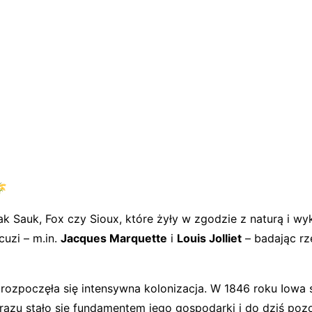
🌾
jak Sauk, Fox czy Sioux, które żyły w zgodzie z naturą i w
cuzi – m.in.
Jacques Marquette
i
Louis Jolliet
– badając rze
 rozpoczęła się intensywna kolonizacja. W 1846 roku Iowa 
 razu stało się fundamentem jego gospodarki i do dziś poz