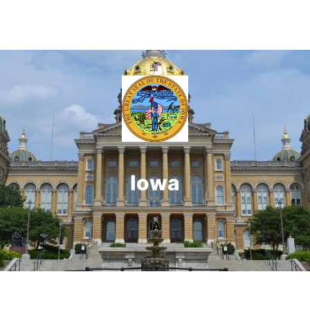
Iowa
IA