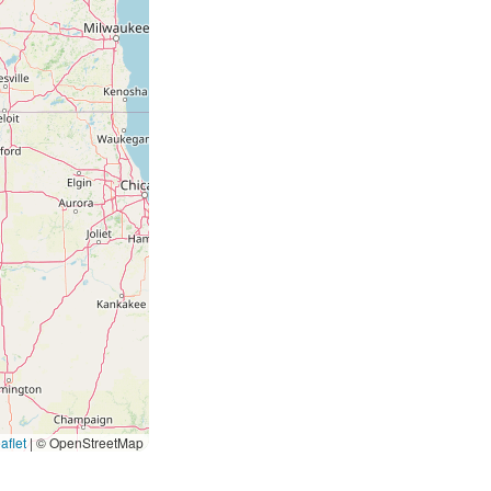
aflet
|
© OpenStreetMap