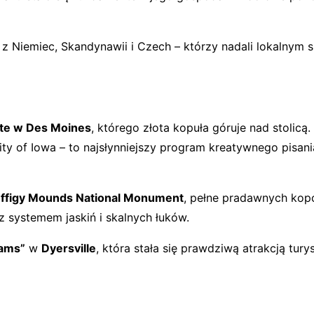
e z Niemiec, Skandynawii i Czech – którzy nadali lokalnym
ate w Des Moines
, którego złota kopuła góruje nad stolicą. 
ity of Iowa – to najsłynniejszy program kreatywnego pisan
ffigy Mounds National Monument
, pełne pradawnych kop
z systemem jaskiń i skalnych łuków.
eams”
w
Dyersville
, która stała się prawdziwą atrakcją tury