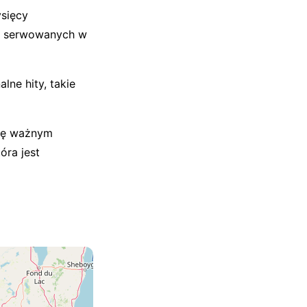
ysięcy
ań serwowanych w
lne hity, takie
się ważnym
óra jest