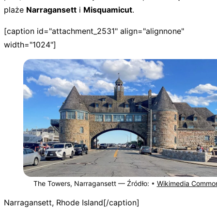
plaże
Narragansett
i
Misquamicut
.
[caption id="attachment_2531" align="alignnone"
width="1024"]
The Towers, Narragansett —
Źródło:
•
Wikimedia Commo
Narragansett, Rhode Island[/caption]