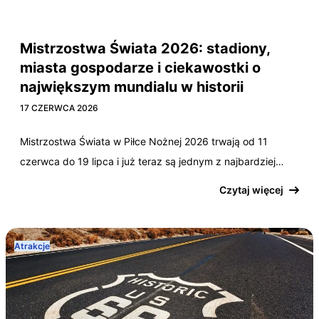
Atlanta
Boston
Dallas
Filadelfia
Houston
Kansas City
Los Angeles
Miami
Nowy Jork
San Francisco
Seattle
Mistrzostwa Świata 2026: stadiony,
miasta gospodarze i ciekawostki o
największym mundialu w historii
17 CZERWCA 2026
Mistrzostwa Świata w Piłce Nożnej 2026 trwają od 11
czerwca do 19 lipca i już teraz są jednym z najbardziej…
Czytaj więcej
Atrakcje