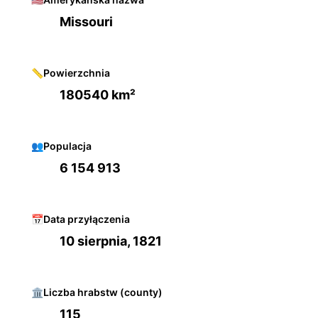
Missouri
📏
Powierzchnia
180540 km²
👥
Populacja
6 154 913
📅
Data przyłączenia
10 sierpnia, 1821
🏛️
Liczba hrabstw (county)
115