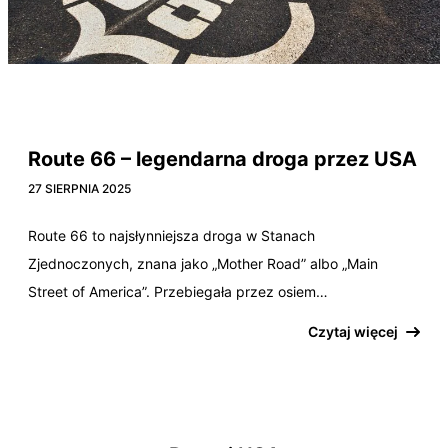
Arizona
Illinois
Kalifornia
Kansas
Missouri
Nowy Meksyk
Oklahoma
Teksas
Route 66 – legendarna droga przez USA
27 SIERPNIA 2025
Route 66 to najsłynniejsza droga w Stanach
Zjednoczonych, znana jako „Mother Road” albo „Main
Street of America”. Przebiegała przez osiem…
Czytaj więcej