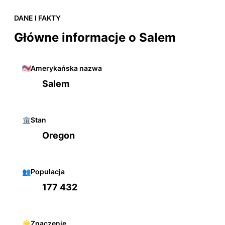
DANE I FAKTY
Główne informacje o Salem
🇺🇸
Amerykańska nazwa
Salem
🏛️
Stan
Oregon
👥
Populacja
177 432
🌟
Znaczenie