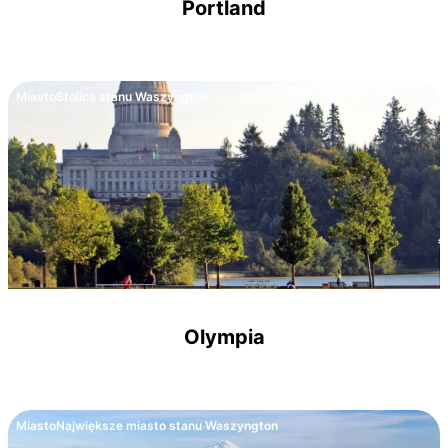
Portland
Miasto
Stolica stanu Waszyngton
Olympia
Miasto
Największe miasto stanu Waszyngton