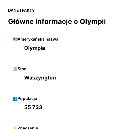
DANE I FAKTY
Główne informacje o Olympii
🇺🇸
Amerykańska nazwa
Olympia
🏛️
Stan
Waszyngton
👥
Populacja
55 733
🌟
Znaczenie