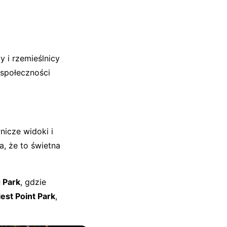
y i rzemieślnicy
 społeczności
nicze widoki i
, że to świetna
g Park
, gdzie
iest Point Park
,