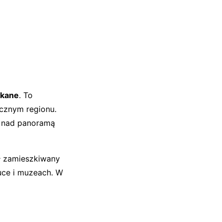
kane
. To
ycznym regionu.
e nad panoramą
 zamieszkiwany
tuce i muzeach. W