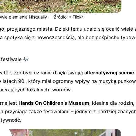
wie plemienia Nisqually —
Źródło:
•
Flickr
go, przyjaznego miasta. Dzięki temu udało się ocalić wiel
ia spotyka się z nowoczesnością, ale bez pośpiechu typow
 festiwale 🎶
eattle, zdobyła uznanie dzięki swojej
alternatywnej scenie
 latach 90., który miał ogromny wpływ na muzykę punkową
spierających lokalnych twórców.
rne jest
Hands On Children’s Museum
, idealne dla rodzin
ia przyciąga także festiwalami – jednym z bardziej znanyc
atywność.