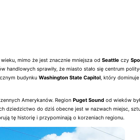
 wieku, mimo że jest znacznie mniejsza od
Seattle
czy
Spo
ów handlowych sprawiły, że miasto stało się centrum polit
tycznym budynku
Washington State Capitol
, który dominuj
y rdzennych Amerykanów. Region
Puget Sound
od wieków był
 ich dziedzictwo do dziś obecne jest w nazwach miejsc, sz
ują tę historię i przypominają o korzeniach regionu.