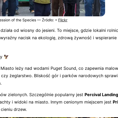
ession of the Species —
Źródło:
•
Flickr
ziała od wiosny do jesieni. To miejsce, gdzie lokalni rolnic
 wyraźny nacisk na ekologię, zdrową żywność i wspieranie
cy 🦅
e. Miasto leży nad wodami Puget Sound, co zapewnia malow
czy żeglarstwo. Bliskość gór i parków narodowych sprawia
.
enów zielonych. Szczególnie popularny jest
Percival Landin
chty i widoki na miasto. Innym cenionym miejscem jest
Pr
 cieniu drzew.