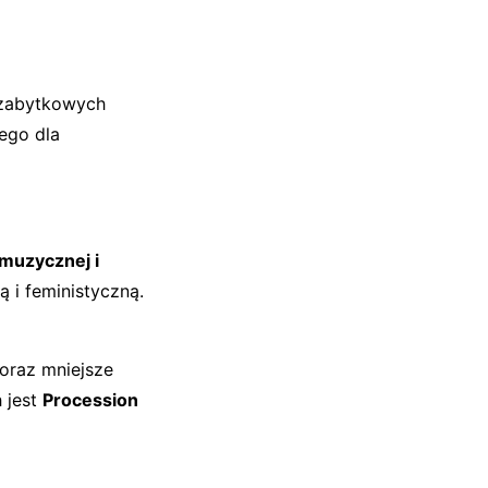
e zabytkowych
ego dla
 muzycznej i
 i feministyczną.
, oraz mniejsze
h jest
Procession