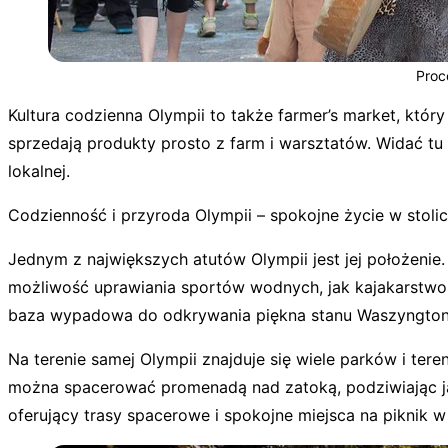
Proc
Kultura codzienna Olympii to także farmer’s market, który d
sprzedają produkty prosto z farm i warsztatów. Widać tu
lokalnej.
Codzienność i przyroda Olympii – spokojne życie w stoli
Jednym z największych atutów Olympii jest jej położeni
możliwość uprawiania sportów wodnych, jak kajakarstwo 
baza wypadowa do odkrywania piękna stanu Waszyngton
Na terenie samej Olympii znajduje się wiele parków i ter
można spacerować promenadą nad zatoką, podziwiając ja
oferujący trasy spacerowe i spokojne miejsca na piknik w