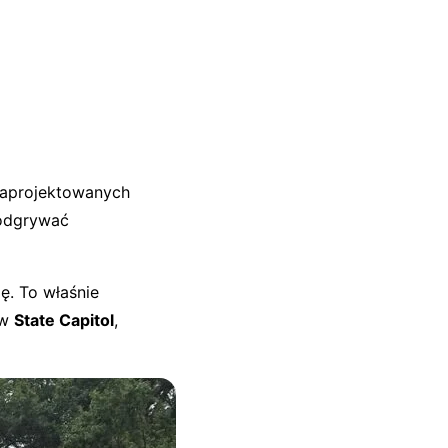
 zaprojektowanych
 odgrywać
ę. To właśnie
 w
State Capitol
,