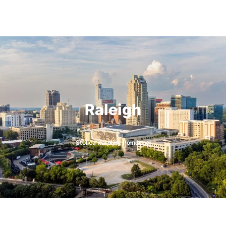
Raleigh
Stolica Karoliny Północnej