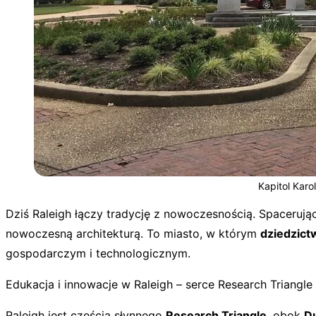
Kapitol Karo
Dziś Raleigh łączy tradycję z nowoczesnością. Spacerują
nowoczesną architekturą. To miasto, w którym
dziedzict
gospodarczym i technologicznym.
Edukacja i innowacje w Raleigh – serce Research Triangle
Raleigh jest częścią słynnego
Research Triangle
, obok
D