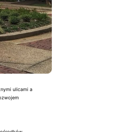
nymi ulicami a
rozwojem
h ośrodków