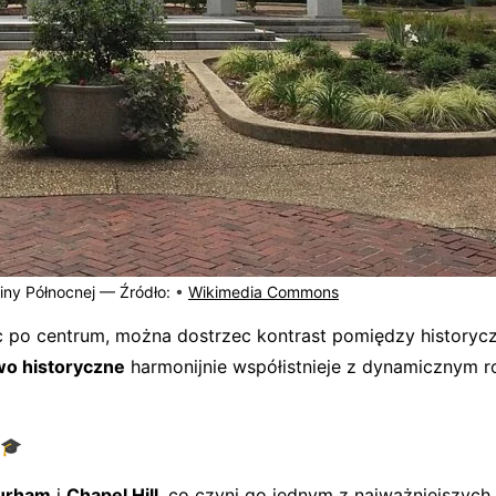
liny Północnej —
Źródło:
•
Wikimedia Commons
c po centrum, można dostrzec kontrast pomiędzy historycz
wo historyczne
harmonijnie współistnieje z dynamicznym 
 🎓
urham
i
Chapel Hill
, co czyni go jednym z najważniejszyc