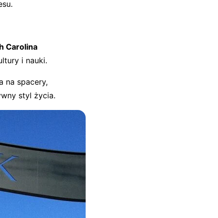
esu.
h Carolina
tury i nauki.
a na spacery,
wny styl życia.