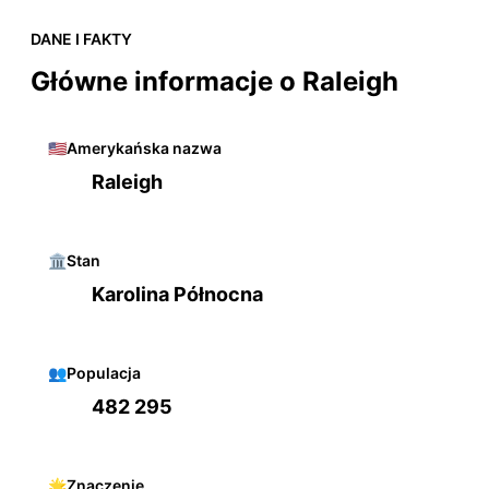
DANE I FAKTY
Główne informacje o Raleigh
🇺🇸
Amerykańska nazwa
Raleigh
🏛️
Stan
Karolina Północna
👥
Populacja
482 295
🌟
Znaczenie