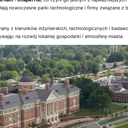
łają nowoczesne parki technologiczne i firmy związane z b
znany z kierunków inżynierskich, technologicznych i badaw
ywając na rozwój lokalnej gospodarki i atmosferę miasta.