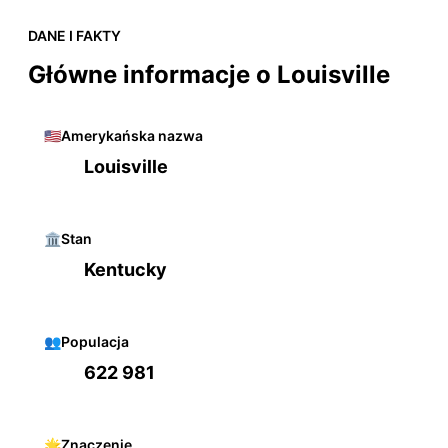
DANE I FAKTY
Główne informacje o Louisville
🇺🇸
Amerykańska nazwa
Louisville
🏛️
Stan
Kentucky
👥
Populacja
622 981
🌟
Znaczenie