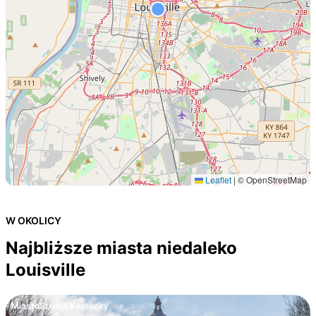
Leaflet
|
© OpenStreetMap
W OKOLICY
Najbliższe miasta niedaleko
Louisville
Miasto
Stolica Kentucky