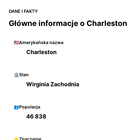
DANE I FAKTY
Główne informacje o Charleston
🇺🇸
Amerykańska nazwa
Charleston
🏛️
Stan
Wirginia Zachodnia
👥
Populacja
46 838
🌟
Znaczenie