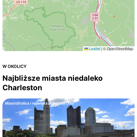
Leaflet
|
© OpenStreetMap
W OKOLICY
Najbliższe miasta niedaleko
Charleston
Miasto
Stolica i największe miasto Ohio