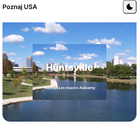
Przejdź do treści
Poznaj USA
Huntsville
Największe miasto Alabamy