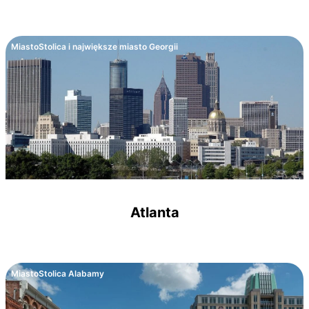
Miasto
Stolica i największe miasto Georgii
Atlanta
Miasto
Stolica Alabamy