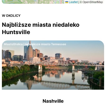
Leaflet
|
© OpenStreetMap
W OKOLICY
Najbliższe miasta niedaleko
Huntsville
Miasto
Stolica i największe miasto Tennessee
Nashville