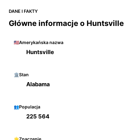
DANE I FAKTY
Główne informacje o Huntsville
🇺🇸
Amerykańska nazwa
Huntsville
🏛️
Stan
Alabama
👥
Populacja
225 564
🌟
Znaczenie