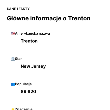
DANE I FAKTY
Główne informacje o Trenton
🇺🇸
Amerykańska nazwa
Trenton
🏛️
Stan
New Jersey
👥
Populacja
89 620
🌟
Znaczenie