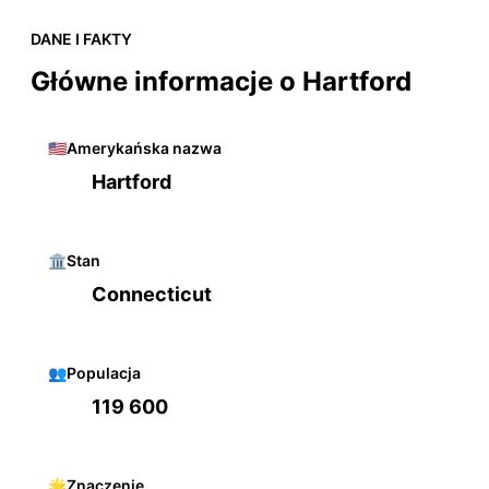
DANE I FAKTY
Główne informacje o Hartford
🇺🇸
Amerykańska nazwa
Hartford
🏛️
Stan
Connecticut
👥
Populacja
119 600
🌟
Znaczenie